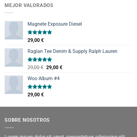
MEJOR VALORADOS
Magnete Exposure Diesel
Valorado
29,00
€
con
5.00
de 5
Raglan Tee Denim & Supply Ralph Lauren
Valorado
El
El
29,00
€
29,00
€
con
5.00
precio
precio
de 5
Woo Album #4
original
actual
era:
es:
29,00 €.
29,00 €.
Valorado
29,00
€
con
5.00
de 5
SOBRE NOSOTROS
Lorem ipsum dolor sit amet, consectetuer adipiscing elit,