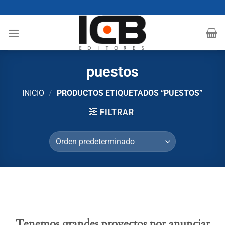
Saltar
al
contenido
puestos
INICIO
/
PRODUCTOS ETIQUETADOS “PUESTOS”
FILTRAR
Tenemos grandes proyectos por anunciar