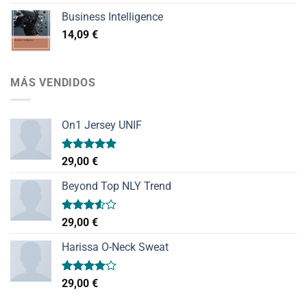
Business Intelligence
14,09
€
MÁS VENDIDOS
On1 Jersey UNIF
Valorado
29,00
€
con
5.00
de 5
Beyond Top NLY Trend
Valorado
29,00
€
con
3.50
de
Harissa O-Neck Sweat
5
Valorado
29,00
€
con
4.00
de 5