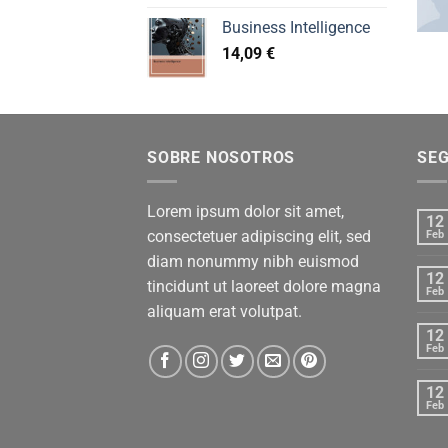
Business Intelligence
14,09
€
SOBRE NOSOTROS
SE
Lorem ipsum dolor sit amet,
12
consectetuer adipiscing elit, sed
Feb
diam nonummy nibh euismod
12
tincidunt ut laoreet dolore magna
Feb
aliquam erat volutpat.
12
Feb
12
Feb