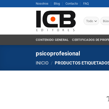
Saltar
Nosotros
Blog
Contacto
FAQ
al
contenido
Busca
por:
CONTENIDO GENERAL
CERTIFICADOS DE PROF
psicoprofesional
INICIO
/
PRODUCTOS ETIQUETADOS