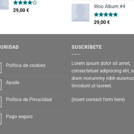
precio
pr
de 5
Woo Album #4
original
ac
Valorado
29,00
€
era:
es:
con
4.00
de 5
29,00 €.
29,
Valorado
29,00
€
con
5.00
de 5
GURIDAD
SUSCRÍBETE
Lorem ipsum dolor sit amet,
Política de cookies
consectetuer adipiscing elit, 
diam nonummy nibh euismo
Ayuda
tincidunt ut laoreet.
(insert contact form here)
Política de Privacidad
Pago seguro