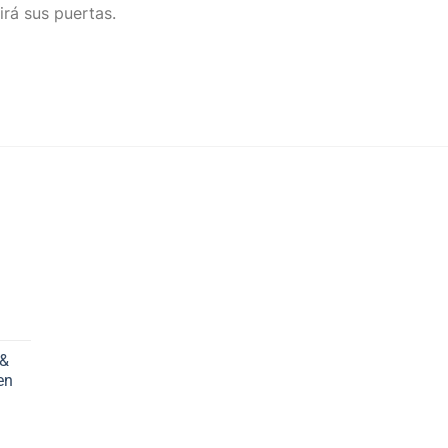
irá sus puertas.
 &
en