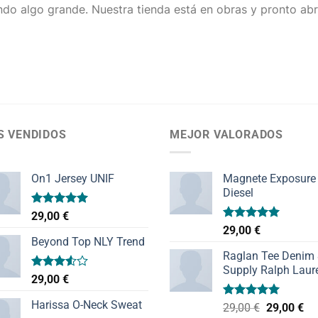
do algo grande. Nuestra tienda está en obras y pronto abr
S VENDIDOS
MEJOR VALORADOS
On1 Jersey UNIF
Magnete Exposure
Diesel
Valorado
29,00
€
con
5.00
Valorado
29,00
€
de 5
con
5.00
Beyond Top NLY Trend
de 5
Raglan Tee Denim
Supply Ralph Laur
Valorado
29,00
€
con
3.50
de
Harissa O-Neck Sweat
Valorado
El
El
29,00
€
29,00
€
5
con
5.00