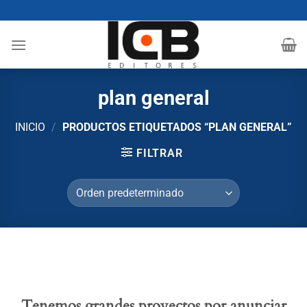
Saltar
al
contenido
plan general
INICIO
/
PRODUCTOS ETIQUETADOS “PLAN GENERAL”
FILTRAR
Tenemos grandes proyectos por anunciar