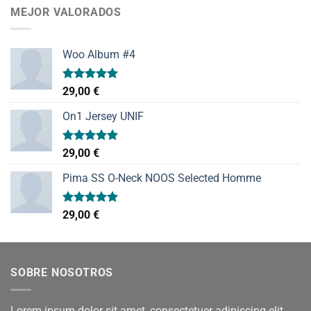
MEJOR VALORADOS
Woo Album #4
Valorado
29,00
€
con
5.00
de 5
On1 Jersey UNIF
Valorado
29,00
€
con
5.00
de 5
Pima SS O-Neck NOOS Selected Homme
Valorado
29,00
€
con
5.00
de 5
SOBRE NOSOTROS
Lorem ipsum dolor sit amet, consectetuer adipiscing elit,