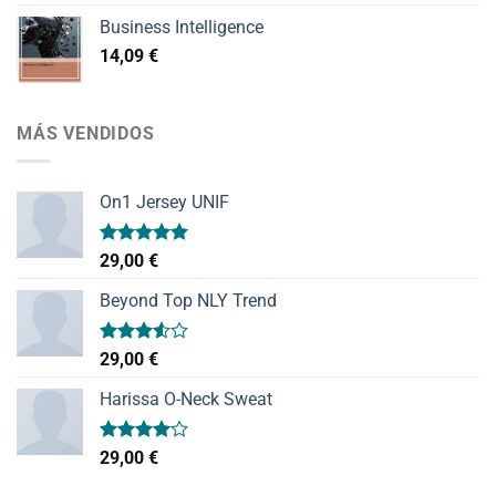
Business Intelligence
14,09
€
MÁS VENDIDOS
On1 Jersey UNIF
Valorado
29,00
€
con
5.00
de 5
Beyond Top NLY Trend
Valorado
29,00
€
con
3.50
de
Harissa O-Neck Sweat
5
Valorado
29,00
€
con
4.00
de 5