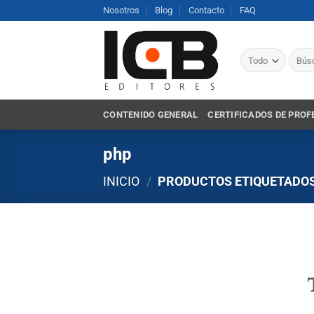
Saltar
Nosotros
Blog
Contacto
FAQ
al
contenido
Busca
por:
CONTENIDO GENERAL
CERTIFICADOS DE PROF
php
INICIO
/
PRODUCTOS ETIQUETADOS