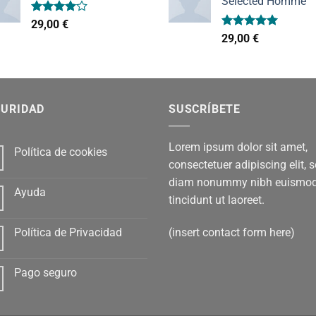
Selected Homme
Valorado
29,00
€
con
4.00
Valorado
29,00
€
de 5
con
5.00
de 5
GURIDAD
SUSCRÍBETE
Lorem ipsum dolor sit amet,
Política de cookies
consectetuer adipiscing elit, 
diam nonummy nibh euismo
Ayuda
tincidunt ut laoreet.
(insert contact form here)
Política de Privacidad
Pago seguro