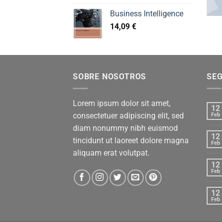
Business Intelligence
14,09
€
SOBRE NOSOTROS
SE
Lorem ipsum dolor sit amet,
12
consectetuer adipiscing elit, sed
Feb
diam nonummy nibh euismod
12
tincidunt ut laoreet dolore magna
Feb
aliquam erat volutpat.
12
Feb
12
Feb