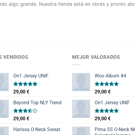
do algo grande. Nuestra tienda está en obras y pronto abr
S VENDIDOS
MEJOR VALORADOS
On1 Jersey UNIF
Woo Album #4
Valorado
Valorado
29,00
€
29,00
€
con
5.00
con
5.00
de 5
de 5
Beyond Top NLY Trend
On1 Jersey UNIF
Valorado
Valorado
29,00
€
29,00
€
con
con
5.00
3.50
de
de 5
Harissa O-Neck Sweat
Pima SS O-Neck 
5