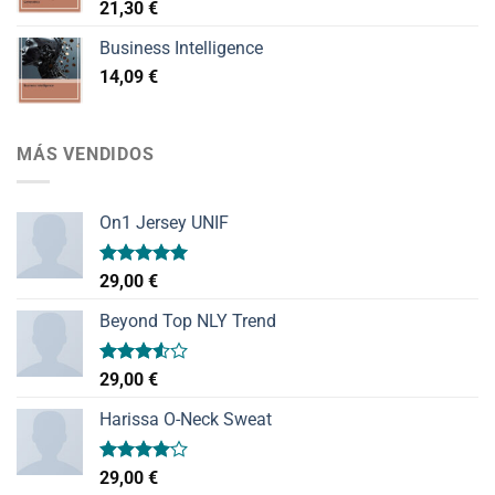
21,30
€
Business Intelligence
14,09
€
MÁS VENDIDOS
On1 Jersey UNIF
Valorado
29,00
€
con
5.00
de 5
Beyond Top NLY Trend
Valorado
29,00
€
con
3.50
de
Harissa O-Neck Sweat
5
Valorado
29,00
€
con
4.00