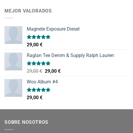
de 5
MEJOR VALORADOS
Magnete Exposure Diesel
Valorado
29,00
€
con
5.00
de 5
Raglan Tee Denim & Supply Ralph Lauren
Valorado
El
El
29,00
€
29,00
€
con
5.00
precio
precio
de 5
Woo Album #4
original
actual
era:
es:
29,00 €.
29,00 €.
Valorado
29,00
€
con
5.00
de 5
SOBRE NOSOTROS