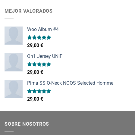
de 5
MEJOR VALORADOS
Woo Album #4
Valorado
29,00
€
con
5.00
de 5
On1 Jersey UNIF
Valorado
29,00
€
con
5.00
de 5
Pima SS O-Neck NOOS Selected Homme
Valorado
29,00
€
con
5.00
de 5
SOBRE NOSOTROS