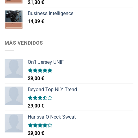
21,30
€
Business Intelligence
14,09
€
MÁS VENDIDOS
On1 Jersey UNIF
Valorado
29,00
€
con
5.00
de 5
Beyond Top NLY Trend
Valorado
29,00
€
con
3.50
de
Harissa O-Neck Sweat
5
Valorado
29,00
€
con
4.00