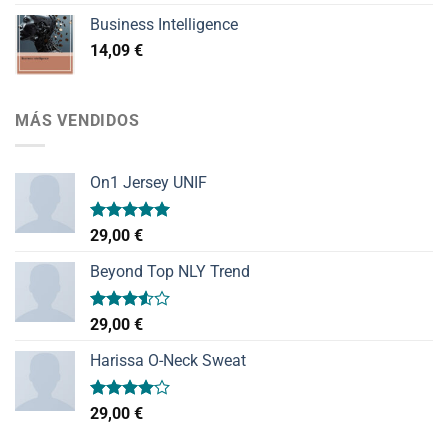
Business Intelligence
14,09
€
MÁS VENDIDOS
On1 Jersey UNIF
Valorado
29,00
€
con
5.00
de 5
Beyond Top NLY Trend
Valorado
29,00
€
con
3.50
de
Harissa O-Neck Sweat
5
Valorado
29,00
€
con
4.00
de 5