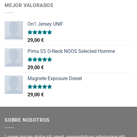
MEJOR VALORADOS
On1 Jersey UNIF
Valorado
29,00
€
con
5.00
de 5
Pima SS O-Neck NOOS Selected Homme
Valorado
29,00
€
con
5.00
de 5
Magnete Exposure Diesel
Valorado
29,00
€
con
5.00
de 5
SOBRE NOSOTROS
Lorem ipsum dolor sit amet, consectetuer adipiscing elit,