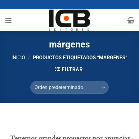
Saltar
al
contenido
márgenes
INICIO
/
PRODUCTOS ETIQUETADOS “MÁRGENES”
FILTRAR
Tenemos grandes proyectos por anunciar