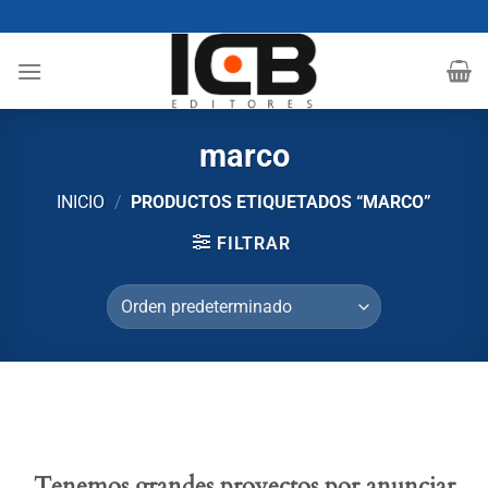
Saltar
al
contenido
marco
INICIO
/
PRODUCTOS ETIQUETADOS “MARCO”
FILTRAR
Tenemos grandes proyectos por anunciar