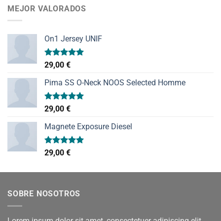
MEJOR VALORADOS
On1 Jersey UNIF
Valorado
29,00
€
con
5.00
de 5
Pima SS O-Neck NOOS Selected Homme
Valorado
29,00
€
con
5.00
de 5
Magnete Exposure Diesel
Valorado
29,00
€
con
5.00
de 5
SOBRE NOSOTROS
Lorem ipsum dolor sit amet, consectetuer adipiscing elit,