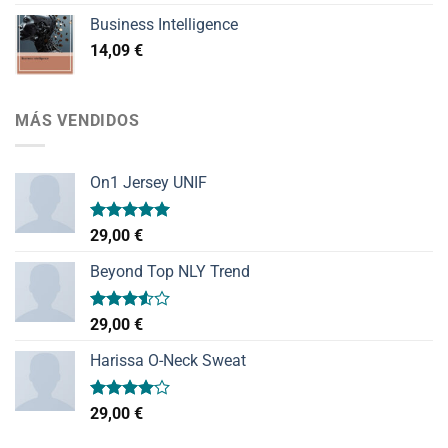
Business Intelligence
14,09
€
MÁS VENDIDOS
On1 Jersey UNIF
Valorado
29,00
€
con
5.00
de 5
Beyond Top NLY Trend
Valorado
29,00
€
con
3.50
de
Harissa O-Neck Sweat
5
Valorado
29,00
€
con
4.00
de 5