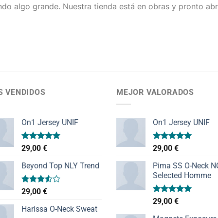
do algo grande. Nuestra tienda está en obras y pronto abr
S VENDIDOS
MEJOR VALORADOS
On1 Jersey UNIF
On1 Jersey UNIF
Valorado
Valorado
29,00
€
29,00
€
con
5.00
con
5.00
de 5
de 5
Beyond Top NLY Trend
Pima SS O-Neck 
Selected Homme
Valorado
29,00
€
con
Valorado
29,00
€
3.50
de
con
5.00
Harissa O-Neck Sweat
5
de 5