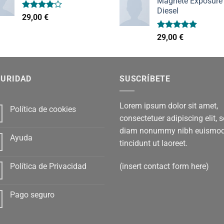
Magnete Exposure
Diesel
Valorado
29,00
€
con
4.00
de 5
Valorado
29,00
€
con
5.00
de 5
GURIDAD
SUSCRÍBETE
Lorem ipsum dolor sit amet,
Política de cookies
consectetuer adipiscing elit, 
diam nonummy nibh euismo
Ayuda
tincidunt ut laoreet.
(insert contact form here)
Política de Privacidad
Pago seguro