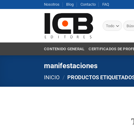
Saltar
Nosotros
Blog
Contacto
FAQ
al
contenido
Busca
por:
CONTENIDO GENERAL
CERTIFICADOS DE PROF
manifestaciones
INICIO
/
PRODUCTOS ETIQUETADOS