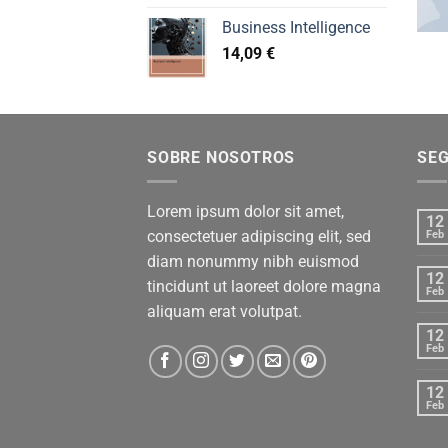
Business Intelligence
14,09
€
SOBRE NOSOTROS
SE
Lorem ipsum dolor sit amet,
12
consectetuer adipiscing elit, sed
Feb
diam nonummy nibh euismod
12
tincidunt ut laoreet dolore magna
Feb
aliquam erat volutpat.
12
Feb
12
Feb