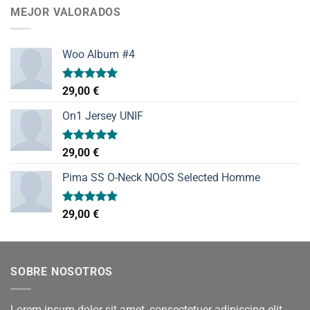
MEJOR VALORADOS
Woo Album #4
Valorado
29,00
€
con
5.00
de 5
On1 Jersey UNIF
Valorado
29,00
€
con
5.00
de 5
Pima SS O-Neck NOOS Selected Homme
Valorado
29,00
€
con
5.00
de 5
SOBRE NOSOTROS
Lorem ipsum dolor sit amet, consectetuer adipiscing elit,