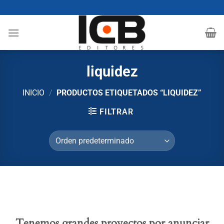
Saltar
al
contenido
liquidez
INICIO
/
PRODUCTOS ETIQUETADOS “LIQUIDEZ”
FILTRAR
Tenemos grandes proyectos por anunciar