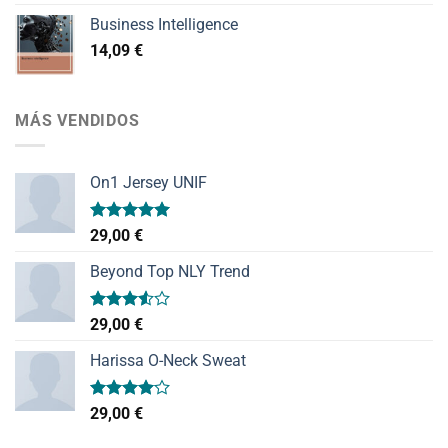
Business Intelligence
14,09
€
MÁS VENDIDOS
On1 Jersey UNIF
Valorado
29,00
€
con
5.00
de 5
Beyond Top NLY Trend
Valorado
29,00
€
con
3.50
de
Harissa O-Neck Sweat
5
Valorado
29,00
€
con
4.00
de 5