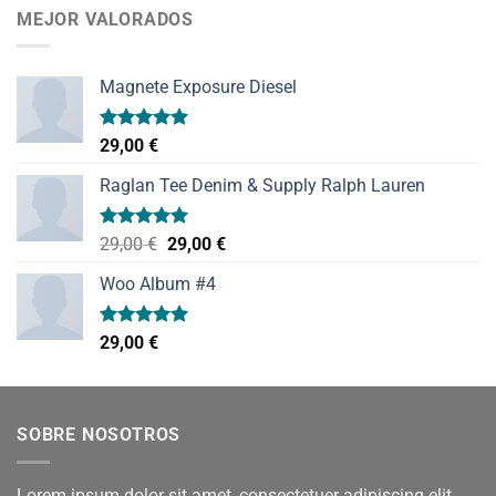
MEJOR VALORADOS
Magnete Exposure Diesel
Valorado
29,00
€
con
5.00
de 5
Raglan Tee Denim & Supply Ralph Lauren
Valorado
El
El
29,00
€
29,00
€
con
5.00
precio
precio
de 5
Woo Album #4
original
actual
era:
es:
29,00 €.
29,00 €.
Valorado
29,00
€
con
5.00
de 5
SOBRE NOSOTROS
Lorem ipsum dolor sit amet, consectetuer adipiscing elit,