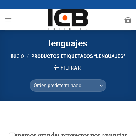
Saltar
al
contenido
lenguajes
INICIO
/
PRODUCTOS ETIQUETADOS “LENGUAJES”
FILTRAR
Tenemos grandes proyectos por anunciar