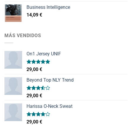
Business Intelligence
14,09
€
MÁS VENDIDOS
On1 Jersey UNIF
Valorado
29,00
€
con
5.00
de 5
Beyond Top NLY Trend
Valorado
29,00
€
con
3.50
de
Harissa O-Neck Sweat
5
Valorado
29,00
€
con
4.00
de 5