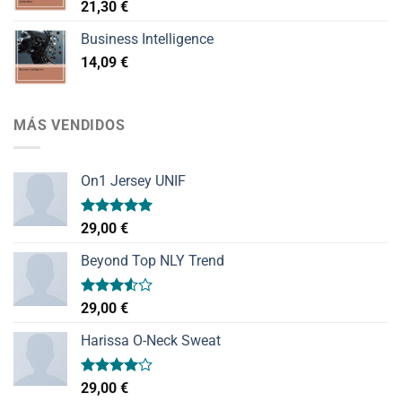
21,30
€
Business Intelligence
14,09
€
MÁS VENDIDOS
On1 Jersey UNIF
Valorado
29,00
€
con
5.00
de 5
Beyond Top NLY Trend
Valorado
29,00
€
con
3.50
de
Harissa O-Neck Sweat
5
Valorado
29,00
€
con
4.00