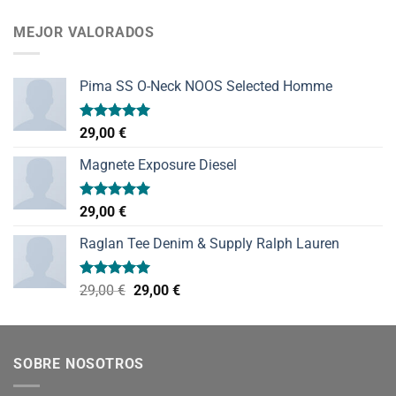
de 5
MEJOR VALORADOS
Pima SS O-Neck NOOS Selected Homme
Valorado
29,00
€
con
5.00
de 5
Magnete Exposure Diesel
Valorado
29,00
€
con
5.00
de 5
Raglan Tee Denim & Supply Ralph Lauren
Valorado
El
El
29,00
€
29,00
€
con
5.00
precio
precio
de 5
original
actual
era:
es:
SOBRE NOSOTROS
29,00 €.
29,00 €.