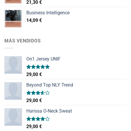
21,30
€
Business Intelligence
14,09
€
MÁS VENDIDOS
On1 Jersey UNIF
Valorado
29,00
€
con
5.00
de 5
Beyond Top NLY Trend
Valorado
29,00
€
con
3.50
de
Harissa O-Neck Sweat
5
Valorado
29,00
€
con
4.00