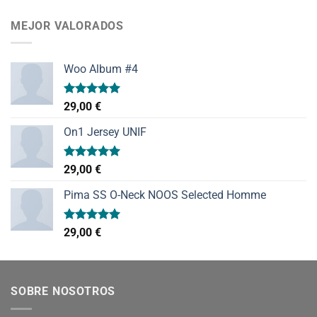
de 5
MEJOR VALORADOS
Woo Album #4
Valorado
29,00
€
con
5.00
de 5
On1 Jersey UNIF
Valorado
29,00
€
con
5.00
de 5
Pima SS O-Neck NOOS Selected Homme
Valorado
29,00
€
con
5.00
de 5
SOBRE NOSOTROS