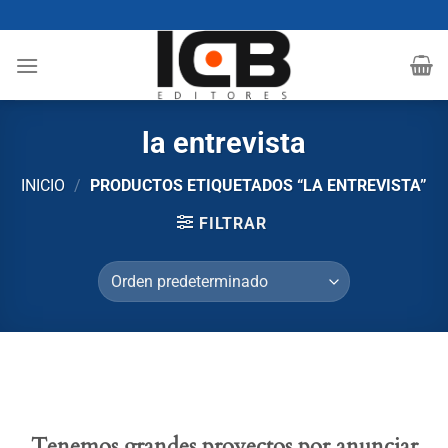
Saltar
al
contenido
la entrevista
INICIO
/
PRODUCTOS ETIQUETADOS “LA ENTREVISTA”
FILTRAR
Tenemos grandes proyectos por anunciar