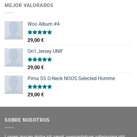
MEJOR VALORADOS
Woo Album #4
Valorado
29,00
€
con
5.00
de 5
On1 Jersey UNIF
Valorado
29,00
€
con
5.00
de 5
Pima SS O-Neck NOOS Selected Homme
Valorado
29,00
€
con
5.00
de 5
SOBRE NOSOTROS
Lorem ipsum dolor sit amet, consectetuer adipiscing elit,