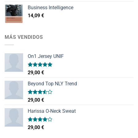
Business Intelligence
14,09
€
MÁS VENDIDOS
On1 Jersey UNIF
Valorado
29,00
€
con
5.00
de 5
Beyond Top NLY Trend
Valorado
29,00
€
con
3.50
de
Harissa O-Neck Sweat
5
Valorado
29,00
€
con
4.00
de 5