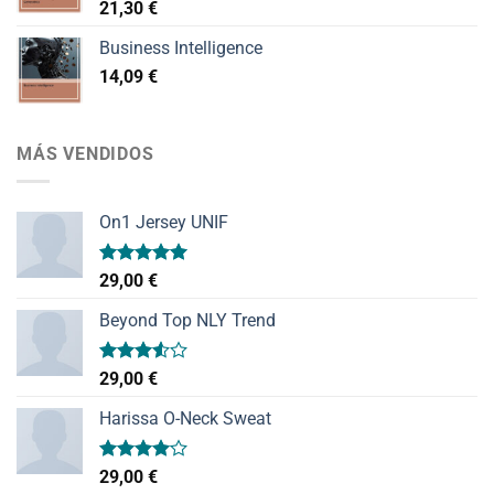
21,30
€
Business Intelligence
14,09
€
MÁS VENDIDOS
On1 Jersey UNIF
Valorado
29,00
€
con
5.00
de 5
Beyond Top NLY Trend
Valorado
29,00
€
con
3.50
de
Harissa O-Neck Sweat
5
Valorado
29,00
€
con
4.00