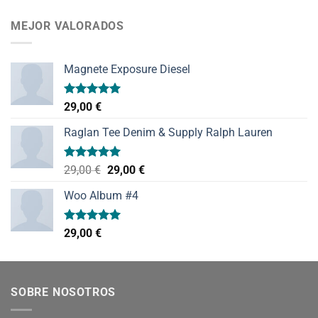
de 5
MEJOR VALORADOS
Magnete Exposure Diesel
Valorado
29,00
€
con
5.00
de 5
Raglan Tee Denim & Supply Ralph Lauren
Valorado
El
El
29,00
€
29,00
€
con
5.00
precio
precio
de 5
Woo Album #4
original
actual
era:
es:
29,00 €.
29,00 €.
Valorado
29,00
€
con
5.00
de 5
SOBRE NOSOTROS