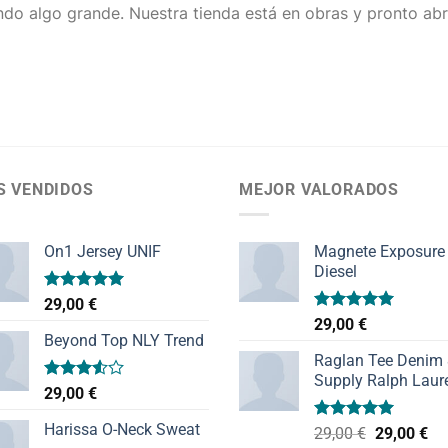
do algo grande. Nuestra tienda está en obras y pronto abr
S VENDIDOS
MEJOR VALORADOS
On1 Jersey UNIF
Magnete Exposure
Diesel
Valorado
29,00
€
con
5.00
Valorado
29,00
€
de 5
con
5.00
Beyond Top NLY Trend
de 5
Raglan Tee Denim
Supply Ralph Laur
Valorado
29,00
€
con
3.50
de
Harissa O-Neck Sweat
Valorado
El
El
29,00
€
29,00
€
5
con
5.00