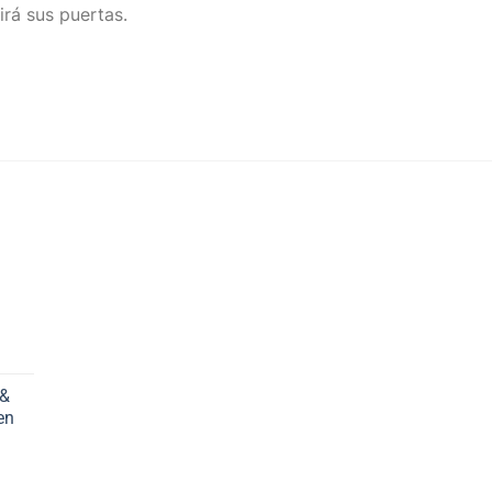
irá sus puertas.
 &
en