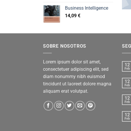
Business Intelligence
14,09
€
SOBRE NOSOTROS
SE
Lorem ipsum dolor sit amet,
12
consectetuer adipiscing elit, sed
Feb
diam nonummy nibh euismod
12
tincidunt ut laoreet dolore magna
Feb
aliquam erat volutpat.
12
Feb
12
Feb