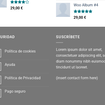
precio
pr
de 5
Woo Album #4
original
ac
Valorado
29,00
€
era:
es:
con
4.00
de 5
29,00 €.
29,
Valorado
29,00
€
con
5.00
de 5
GURIDAD
SUSCRÍBETE
Lorem ipsum dolor sit amet,
Política de cookies
consectetuer adipiscing elit, 
diam nonummy nibh euismo
Ayuda
tincidunt ut laoreet.
(insert contact form here)
Política de Privacidad
Pago seguro