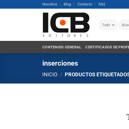
Saltar
Nosotros
Blog
Contacto
FAQ
al
contenido
Busca
por:
CONTENIDO GENERAL
CERTIFICADOS DE PROF
inserciones
INICIO
/
PRODUCTOS ETIQUETADOS