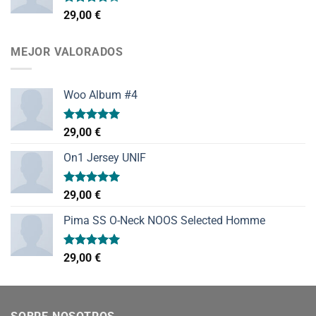
Valorado
29,00
€
con
4.00
de 5
MEJOR VALORADOS
Woo Album #4
Valorado
29,00
€
con
5.00
de 5
On1 Jersey UNIF
Valorado
29,00
€
con
5.00
de 5
Pima SS O-Neck NOOS Selected Homme
Valorado
29,00
€
con
5.00
de 5