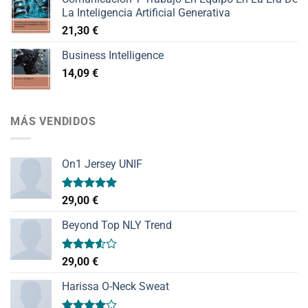
La Inteligencia Artificial Generativa
21,30
€
Business Intelligence
14,09
€
MÁS VENDIDOS
On1 Jersey UNIF
Valorado
29,00
€
con
5.00
de 5
Beyond Top NLY Trend
Valorado
29,00
€
con
3.50
de
Harissa O-Neck Sweat
5