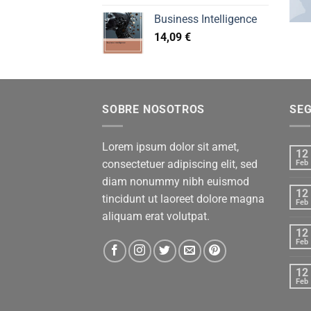
Business Intelligence
14,09
€
SOBRE NOSOTROS
SE
Lorem ipsum dolor sit amet,
12
consectetuer adipiscing elit, sed
Feb
diam nonummy nibh euismod
12
tincidunt ut laoreet dolore magna
Feb
aliquam erat volutpat.
12
Feb
12
Feb