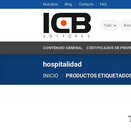
Saltar
Nosotros
Blog
Contacto
FAQ
al
contenido
Busca
por:
CONTENIDO GENERAL
CERTIFICADOS DE PROF
hospitalidad
INICIO
/
PRODUCTOS ETIQUETADOS