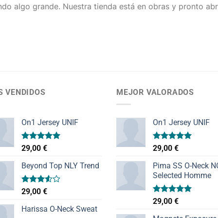
do algo grande. Nuestra tienda está en obras y pronto abr
S VENDIDOS
MEJOR VALORADOS
On1 Jersey UNIF
On1 Jersey UNIF
Valorado
Valorado
29,00
€
29,00
€
con
5.00
con
5.00
de 5
de 5
Beyond Top NLY Trend
Pima SS O-Neck 
Selected Homme
Valorado
29,00
€
con
Valorado
29,00
€
3.50
de
con
5.00
Harissa O-Neck Sweat
5
de 5