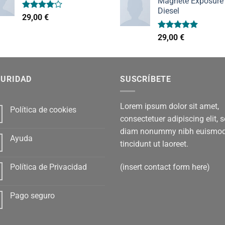
Magnete Exposure
Diesel
Valorado
29,00
€
con
4.00
de 5
Valorado
29,00
€
con
5.00
de 5
GURIDAD
SUSCRÍBETE
Lorem ipsum dolor sit amet,
Política de cookies
consectetuer adipiscing elit, 
diam nonummy nibh euismo
Ayuda
tincidunt ut laoreet.
(insert contact form here)
Política de Privacidad
Pago seguro