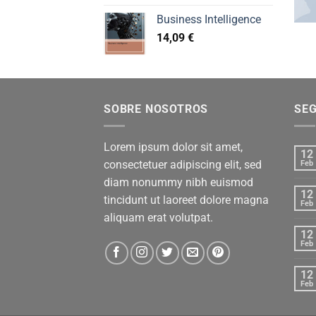
Business Intelligence
14,09
€
SOBRE NOSOTROS
SE
Lorem ipsum dolor sit amet,
12
consectetuer adipiscing elit, sed
Feb
diam nonummy nibh euismod
12
tincidunt ut laoreet dolore magna
Feb
aliquam erat volutpat.
12
Feb
12
Feb