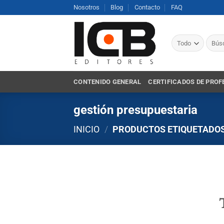
Saltar
Nosotros
Blog
Contacto
FAQ
al
contenido
Busca
por:
CONTENIDO GENERAL
CERTIFICADOS DE PROF
gestión presupuestaria
INICIO
/
PRODUCTOS ETIQUETADOS