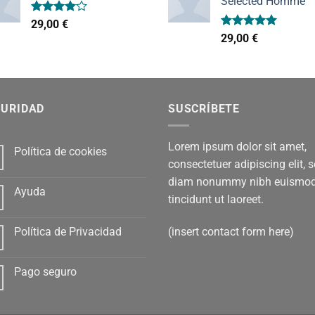
Selected Homme
Valorado
29,00
€
con
4.00
Valorado
29,00
€
de 5
con
5.00
de 5
GURIDAD
SUSCRÍBETE
Lorem ipsum dolor sit amet,
Política de cookies
consectetuer adipiscing elit, 
diam nonummy nibh euismo
Ayuda
tincidunt ut laoreet.
(insert contact form here)
Política de Privacidad
Pago seguro