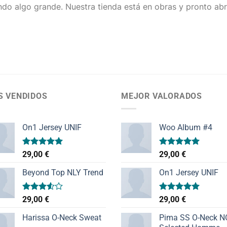
do algo grande. Nuestra tienda está en obras y pronto abr
S VENDIDOS
MEJOR VALORADOS
On1 Jersey UNIF
Woo Album #4
Valorado
Valorado
29,00
€
29,00
€
con
5.00
con
5.00
de 5
de 5
Beyond Top NLY Trend
On1 Jersey UNIF
Valorado
Valorado
29,00
€
29,00
€
con
con
5.00
3.50
de
de 5
Harissa O-Neck Sweat
Pima SS O-Neck 
5