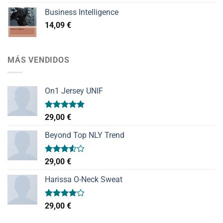
Business Intelligence
14,09
€
MÁS VENDIDOS
On1 Jersey UNIF
Valorado
29,00
€
con
5.00
de 5
Beyond Top NLY Trend
Valorado
29,00
€
con
3.50
de
Harissa O-Neck Sweat
5
Valorado
29,00
€
con
4.00
de 5