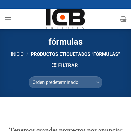
Saltar
al
contenido
fórmulas
INICIO
/
PRODUCTOS ETIQUETADOS “FÓRMULAS”
FILTRAR
Tenemos grandes proyectos por anunciar