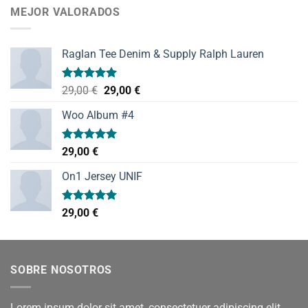
MEJOR VALORADOS
Raglan Tee Denim & Supply Ralph Lauren
Valorado
El
El
29,00
€
29,00
€
con
5.00
precio
precio
de 5
Woo Album #4
original
actual
era:
es:
29,00 €.
29,00 €.
Valorado
29,00
€
con
5.00
de 5
On1 Jersey UNIF
Valorado
29,00
€
con
5.00
de 5
SOBRE NOSOTROS
Lorem ipsum dolor sit amet, consectetuer adipiscing elit,