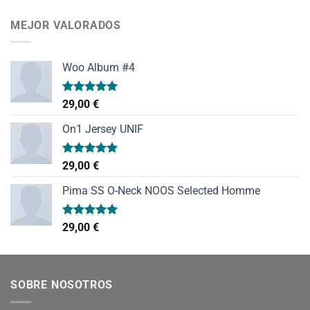
de 5
MEJOR VALORADOS
Woo Album #4
Valorado
29,00
€
con
5.00
de 5
On1 Jersey UNIF
Valorado
29,00
€
con
5.00
de 5
Pima SS O-Neck NOOS Selected Homme
Valorado
29,00
€
con
5.00
de 5
SOBRE NOSOTROS