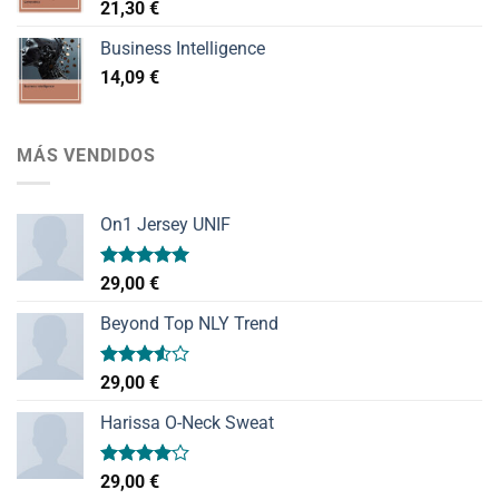
21,30
€
Business Intelligence
14,09
€
MÁS VENDIDOS
On1 Jersey UNIF
Valorado
29,00
€
con
5.00
de 5
Beyond Top NLY Trend
Valorado
29,00
€
con
3.50
de
Harissa O-Neck Sweat
5
Valorado
29,00
€
con
4.00