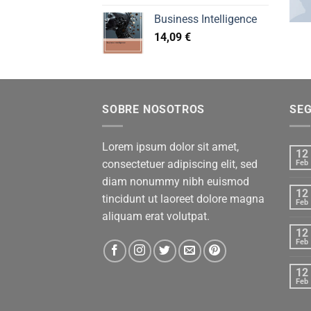
Business Intelligence
14,09
€
SOBRE NOSOTROS
SE
Lorem ipsum dolor sit amet,
12
consectetuer adipiscing elit, sed
Feb
diam nonummy nibh euismod
12
tincidunt ut laoreet dolore magna
Feb
aliquam erat volutpat.
12
Feb
12
Feb