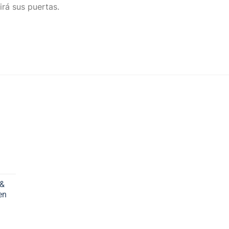
irá sus puertas.
 &
en