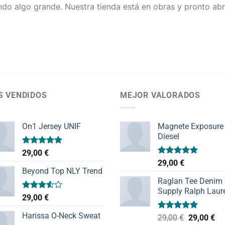
do algo grande. Nuestra tienda está en obras y pronto abr
S VENDIDOS
MEJOR VALORADOS
On1 Jersey UNIF
Magnete Exposure
Diesel
Valorado
29,00
€
con
5.00
Valorado
29,00
€
de 5
con
5.00
Beyond Top NLY Trend
de 5
Raglan Tee Denim
Supply Ralph Laur
Valorado
29,00
€
con
3.50
de
Harissa O-Neck Sweat
Valorado
El
El
29,00
€
29,00
€
5
con
5.00