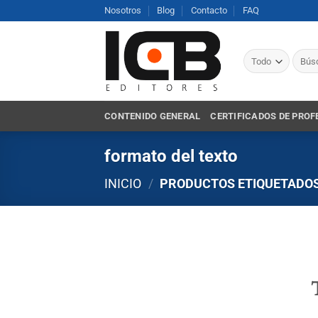
Saltar
Nosotros
Blog
Contacto
FAQ
al
contenido
Busca
por:
CONTENIDO GENERAL
CERTIFICADOS DE PROF
formato del texto
INICIO
/
PRODUCTOS ETIQUETADOS