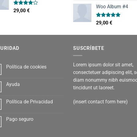
precio
pr
de 5
Woo Album #4
original
ac
Valorado
29,00
€
era:
es:
con
4.00
de 5
29,00 €.
29,
Valorado
29,00
€
con
5.00
de 5
GURIDAD
SUSCRÍBETE
Lorem ipsum dolor sit amet,
Política de cookies
consectetuer adipiscing elit, 
diam nonummy nibh euismo
Ayuda
tincidunt ut laoreet.
(insert contact form here)
Política de Privacidad
Pago seguro