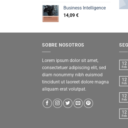
Business Intelligence
14,09
€
SOBRE NOSOTROS
SE
Lorem ipsum dolor sit amet,
12
consectetuer adipiscing elit, sed
Feb
diam nonummy nibh euismod
12
tincidunt ut laoreet dolore magna
Feb
aliquam erat volutpat.
12
Feb
12
Feb