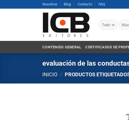
Saltar
Nosotros
Blog
Contacto
FAQ
al
contenido
Busca
por:
CONTENIDO GENERAL
CERTIFICADOS DE PROF
evaluación de las conducta
INICIO
/
PRODUCTOS ETIQUETADOS