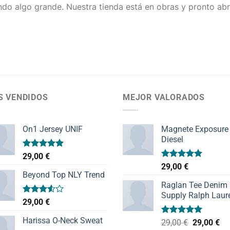
do algo grande. Nuestra tienda está en obras y pronto abr
S VENDIDOS
MEJOR VALORADOS
On1 Jersey UNIF
Magnete Exposure
Diesel
Valorado
29,00
€
con
5.00
Valorado
29,00
€
de 5
con
5.00
Beyond Top NLY Trend
de 5
Raglan Tee Denim
Supply Ralph Laur
Valorado
29,00
€
con
3.50
de
Harissa O-Neck Sweat
Valorado
El
El
29,00
€
29,00
€
5
con
5.00