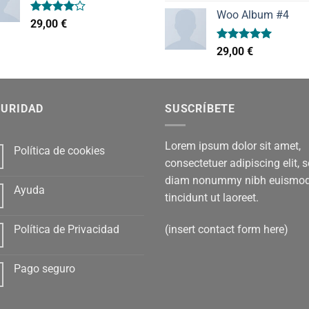
precio
pr
de 5
Woo Album #4
original
ac
Valorado
29,00
€
era:
es:
con
4.00
de 5
29,00 €.
29,
Valorado
29,00
€
con
5.00
de 5
GURIDAD
SUSCRÍBETE
Lorem ipsum dolor sit amet,
Política de cookies
consectetuer adipiscing elit, 
diam nonummy nibh euismo
Ayuda
tincidunt ut laoreet.
(insert contact form here)
Política de Privacidad
Pago seguro