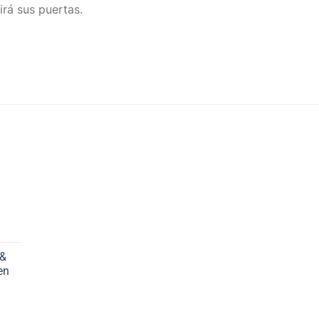
irá sus puertas.
 &
en