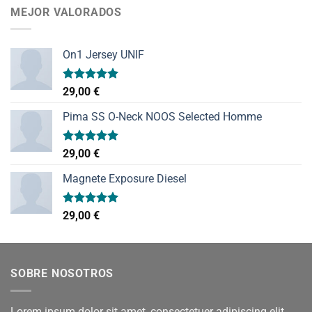
MEJOR VALORADOS
On1 Jersey UNIF
Valorado
29,00
€
con
5.00
de 5
Pima SS O-Neck NOOS Selected Homme
Valorado
29,00
€
con
5.00
de 5
Magnete Exposure Diesel
Valorado
29,00
€
con
5.00
de 5
SOBRE NOSOTROS
Lorem ipsum dolor sit amet, consectetuer adipiscing elit,