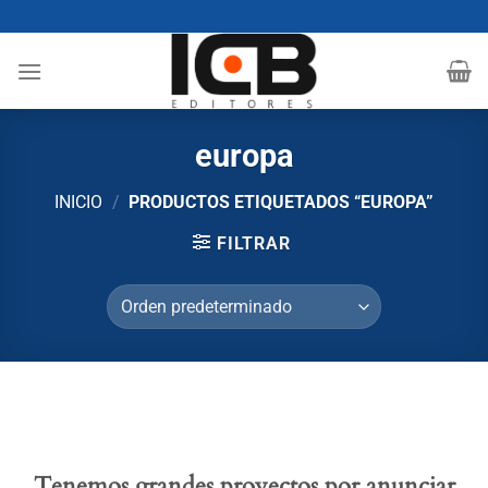
Saltar
al
contenido
europa
INICIO
/
PRODUCTOS ETIQUETADOS “EUROPA”
FILTRAR
Tenemos grandes proyectos por anunciar