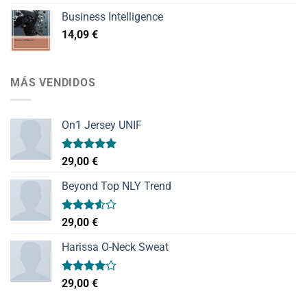
Business Intelligence
14,09
€
MÁS VENDIDOS
On1 Jersey UNIF
Valorado
29,00
€
con
5.00
de 5
Beyond Top NLY Trend
Valorado
29,00
€
con
3.50
de
Harissa O-Neck Sweat
5
Valorado
29,00
€
con
4.00
de 5