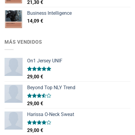
21,30
€
Business Intelligence
14,09
€
MÁS VENDIDOS
On1 Jersey UNIF
Valorado
29,00
€
con
5.00
de 5
Beyond Top NLY Trend
Valorado
29,00
€
con
3.50
de
Harissa O-Neck Sweat
5
Valorado
29,00
€
con
4.00