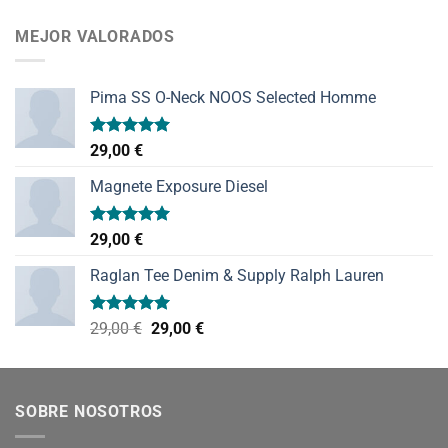
de 5
MEJOR VALORADOS
Pima SS O-Neck NOOS Selected Homme
Valorado
29,00
€
con
5.00
de 5
Magnete Exposure Diesel
Valorado
29,00
€
con
5.00
de 5
Raglan Tee Denim & Supply Ralph Lauren
Valorado
El
El
29,00
€
29,00
€
con
5.00
precio
precio
de 5
original
actual
era:
es:
SOBRE NOSOTROS
29,00 €.
29,00 €.