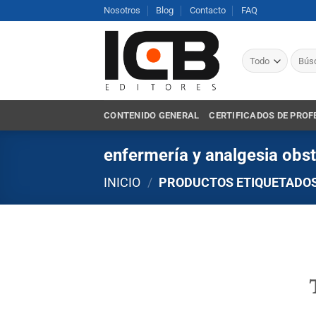
Saltar
Nosotros
Blog
Contacto
FAQ
al
contenido
Busca
por:
CONTENIDO GENERAL
CERTIFICADOS DE PROF
enfermería y analgesia obst
INICIO
/
PRODUCTOS ETIQUETADOS 