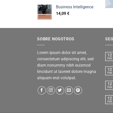
Business Intelligence
14,09
€
SOBRE NOSOTROS
SE
Lorem ipsum dolor sit amet,
12
consectetuer adipiscing elit, sed
Feb
diam nonummy nibh euismod
12
tincidunt ut laoreet dolore magna
Feb
aliquam erat volutpat.
12
Feb
12
Feb