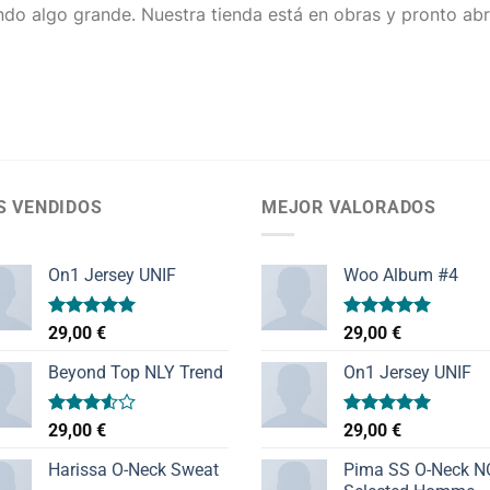
do algo grande. Nuestra tienda está en obras y pronto abr
S VENDIDOS
MEJOR VALORADOS
On1 Jersey UNIF
Woo Album #4
Valorado
Valorado
29,00
€
29,00
€
con
5.00
con
5.00
de 5
de 5
Beyond Top NLY Trend
On1 Jersey UNIF
Valorado
Valorado
29,00
€
29,00
€
con
con
5.00
3.50
de
de 5
Harissa O-Neck Sweat
Pima SS O-Neck 
5