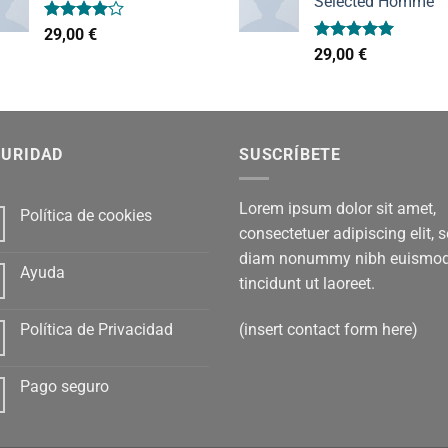
Selected Homme
Valorado
29,00
€
con
4.00
Valorado
29,00
€
de 5
con
5.00
de 5
GURIDAD
SUSCRÍBETE
Lorem ipsum dolor sit amet,
Política de cookies
consectetuer adipiscing elit, 
diam nonummy nibh euismo
Ayuda
tincidunt ut laoreet.
(insert contact form here)
Política de Privacidad
Pago seguro