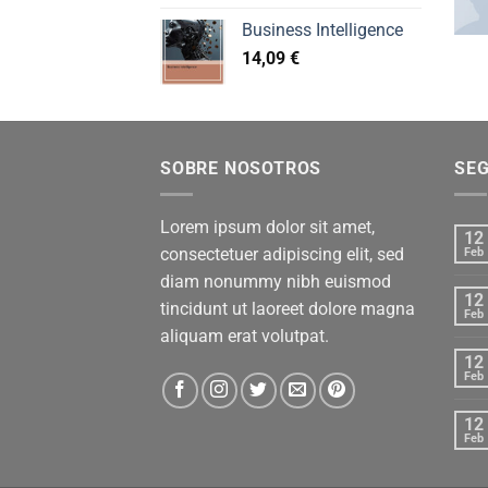
Business Intelligence
14,09
€
SOBRE NOSOTROS
SE
Lorem ipsum dolor sit amet,
12
consectetuer adipiscing elit, sed
Feb
diam nonummy nibh euismod
12
tincidunt ut laoreet dolore magna
Feb
aliquam erat volutpat.
12
Feb
12
Feb