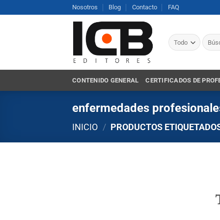
Saltar
Nosotros
Blog
Contacto
FAQ
al
contenido
Busca
por:
CONTENIDO GENERAL
CERTIFICADOS DE PROF
enfermedades profesionale
INICIO
/
PRODUCTOS ETIQUETADOS