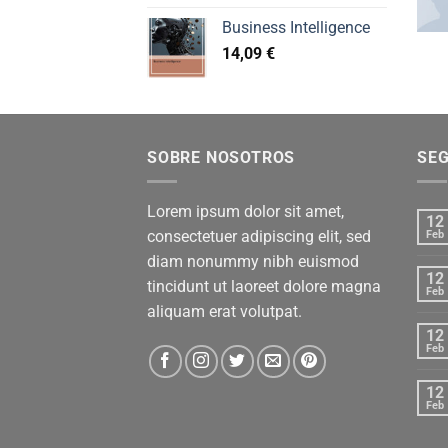
Business Intelligence
14,09
€
SOBRE NOSOTROS
SE
Lorem ipsum dolor sit amet,
12
consectetuer adipiscing elit, sed
Feb
diam nonummy nibh euismod
12
tincidunt ut laoreet dolore magna
Feb
aliquam erat volutpat.
12
Feb
12
Feb