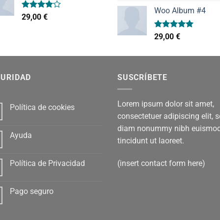
precio
pr
de 5
Woo Album #4
original
ac
Valorado
29,00
€
era:
es:
con
4.00
de 5
29,00 €.
29,
Valorado
29,00
€
con
5.00
de 5
GURIDAD
SUSCRÍBETE
Lorem ipsum dolor sit amet,
Política de cookies
consectetuer adipiscing elit, 
diam nonummy nibh euismo
Ayuda
tincidunt ut laoreet.
(insert contact form here)
Política de Privacidad
Pago seguro