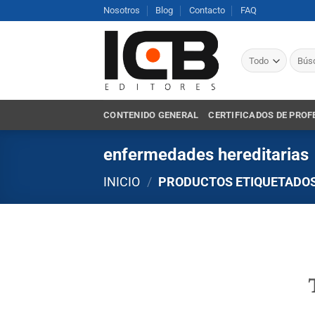
Saltar
Nosotros
Blog
Contacto
FAQ
al
contenido
Busca
por:
CONTENIDO GENERAL
CERTIFICADOS DE PROF
enfermedades hereditarias
INICIO
/
PRODUCTOS ETIQUETADOS