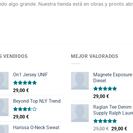
do algo grande. Nuestra tienda está en obras y pronto abr
S VENDIDOS
MEJOR VALORADOS
On1 Jersey UNIF
Magnete Exposure
Diesel
Valorado
29,00
€
con
5.00
Valorado
29,00
€
de 5
con
5.00
Beyond Top NLY Trend
de 5
Raglan Tee Denim
Supply Ralph Laur
Valorado
29,00
€
con
3.50
de
Harissa O-Neck Sweat
Valorado
El
El
29,00
€
29,00
€
5
con
5.00