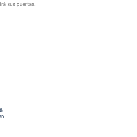
irá sus puertas.
 &
en