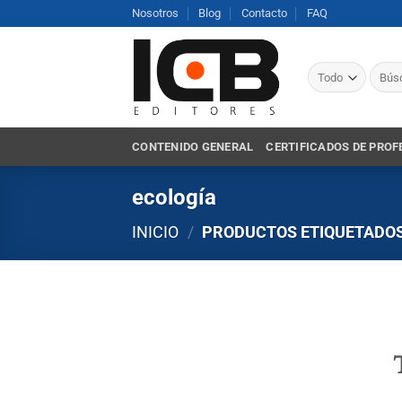
Saltar
Nosotros
Blog
Contacto
FAQ
al
contenido
Busca
por:
CONTENIDO GENERAL
CERTIFICADOS DE PROF
ecología
INICIO
/
PRODUCTOS ETIQUETADOS