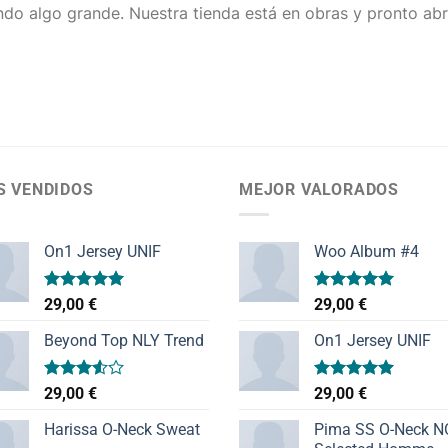
do algo grande. Nuestra tienda está en obras y pronto abr
S VENDIDOS
MEJOR VALORADOS
On1 Jersey UNIF
Woo Album #4
Valorado
Valorado
29,00
€
29,00
€
con
5.00
con
5.00
de 5
de 5
Beyond Top NLY Trend
On1 Jersey UNIF
Valorado
Valorado
29,00
€
29,00
€
con
con
5.00
3.50
de
de 5
Harissa O-Neck Sweat
Pima SS O-Neck 
5