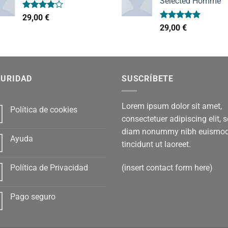
Selected Homme
Valorado
29,00
€
con
4.00
Valorado
29,00
€
de 5
con
5.00
de 5
GURIDAD
SUSCRÍBETE
Lorem ipsum dolor sit amet,
Política de cookies
consectetuer adipiscing elit, 
diam nonummy nibh euismo
Ayuda
tincidunt ut laoreet.
(insert contact form here)
Política de Privacidad
Pago seguro