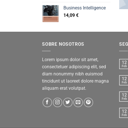
Business Intelligence
14,09
€
SOBRE NOSOTROS
SE
Lorem ipsum dolor sit amet,
12
consectetuer adipiscing elit, sed
Feb
diam nonummy nibh euismod
12
tincidunt ut laoreet dolore magna
Feb
aliquam erat volutpat.
12
Feb
12
Feb