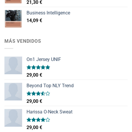
21,30
€
Business Intelligence
14,09
€
MÁS VENDIDOS
On1 Jersey UNIF
Valorado
29,00
€
con
5.00
de 5
Beyond Top NLY Trend
Valorado
29,00
€
con
3.50
de
Harissa O-Neck Sweat
5
Valorado
29,00
€
con
4.00