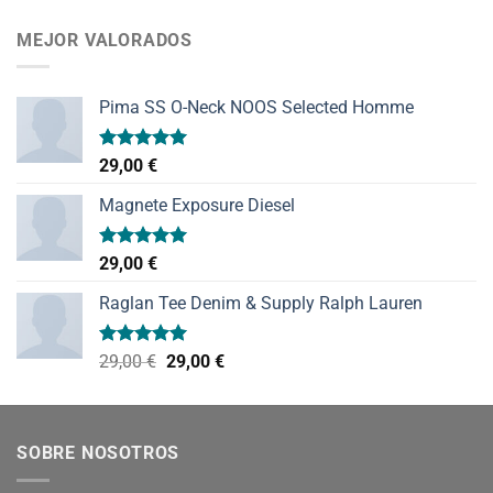
de 5
MEJOR VALORADOS
Pima SS O-Neck NOOS Selected Homme
Valorado
29,00
€
con
5.00
de 5
Magnete Exposure Diesel
Valorado
29,00
€
con
5.00
de 5
Raglan Tee Denim & Supply Ralph Lauren
Valorado
El
El
29,00
€
29,00
€
con
5.00
precio
precio
de 5
original
actual
era:
es:
SOBRE NOSOTROS
29,00 €.
29,00 €.