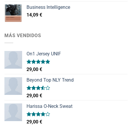
Business Intelligence
14,09
€
MÁS VENDIDOS
On1 Jersey UNIF
Valorado
29,00
€
con
5.00
de 5
Beyond Top NLY Trend
Valorado
29,00
€
con
3.50
de
Harissa O-Neck Sweat
5
Valorado
29,00
€
con
4.00
de 5