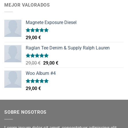
MEJOR VALORADOS
Magnete Exposure Diesel
Valorado
29,00
€
con
5.00
de 5
Raglan Tee Denim & Supply Ralph Lauren
Valorado
El
El
29,00
€
29,00
€
con
5.00
precio
precio
de 5
Woo Album #4
original
actual
era:
es:
29,00 €.
29,00 €.
Valorado
29,00
€
con
5.00
de 5
SOBRE NOSOTROS
Lorem ipsum dolor sit amet, consectetuer adipiscing elit,