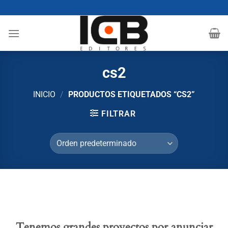
Saltar
al
contenido
cs2
INICIO
/
PRODUCTOS ETIQUETADOS “CS2”
FILTRAR
Tenemos grandes proyectos por anunciar