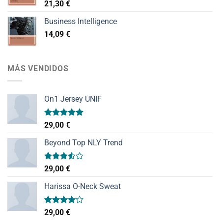
21,30
€
Business Intelligence
14,09
€
MÁS VENDIDOS
On1 Jersey UNIF
Valorado
29,00
€
con
5.00
de 5
Beyond Top NLY Trend
Valorado
29,00
€
con
3.50
de
Harissa O-Neck Sweat
5
Valorado
29,00
€
con
4.00