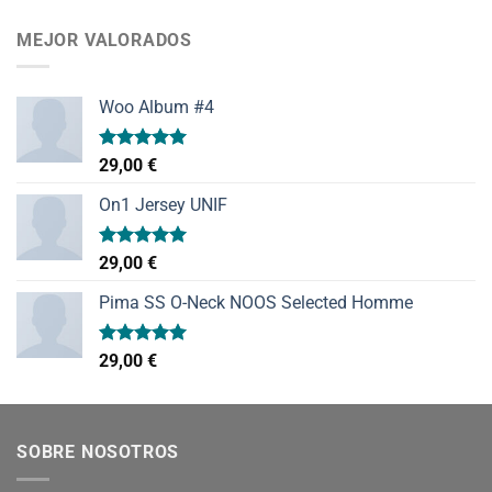
de 5
MEJOR VALORADOS
Woo Album #4
Valorado
29,00
€
con
5.00
de 5
On1 Jersey UNIF
Valorado
29,00
€
con
5.00
de 5
Pima SS O-Neck NOOS Selected Homme
Valorado
29,00
€
con
5.00
de 5
SOBRE NOSOTROS