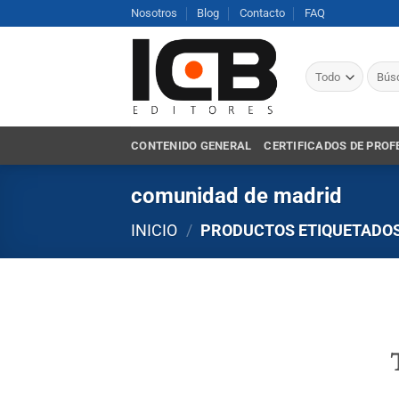
Saltar
Nosotros
Blog
Contacto
FAQ
al
contenido
Busca
por:
CONTENIDO GENERAL
CERTIFICADOS DE PROF
comunidad de madrid
INICIO
/
PRODUCTOS ETIQUETADOS