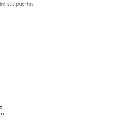
irá sus puertas.
 &
en