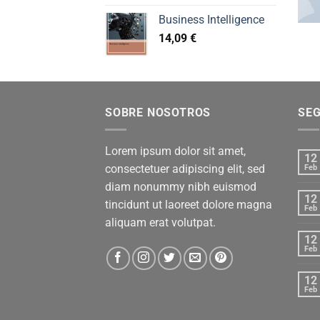
Business Intelligence
14,09
€
SOBRE NOSOTROS
SE
Lorem ipsum dolor sit amet,
12
consectetuer adipiscing elit, sed
Feb
diam nonummy nibh euismod
12
tincidunt ut laoreet dolore magna
Feb
aliquam erat volutpat.
12
Feb
12
Feb