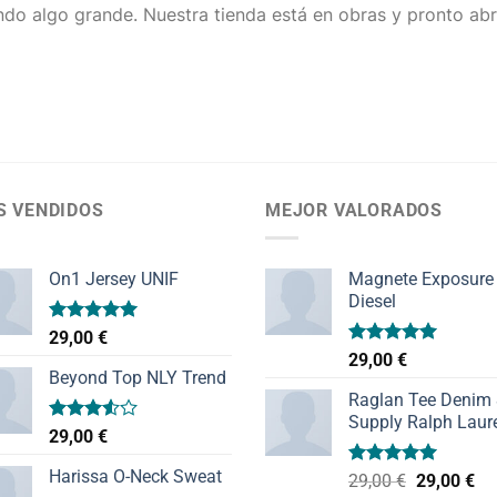
do algo grande. Nuestra tienda está en obras y pronto abr
S VENDIDOS
MEJOR VALORADOS
On1 Jersey UNIF
Magnete Exposure
Diesel
Valorado
29,00
€
con
5.00
Valorado
29,00
€
de 5
con
5.00
Beyond Top NLY Trend
de 5
Raglan Tee Denim
Supply Ralph Laur
Valorado
29,00
€
con
3.50
de
Harissa O-Neck Sweat
Valorado
El
El
29,00
€
29,00
€
5
con
5.00