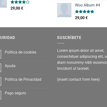
precio
pr
de 5
Woo Album #4
original
ac
Valorado
29,00
€
era:
es:
con
4.00
de 5
29,00 €.
29,
Valorado
29,00
€
con
5.00
de 5
GURIDAD
SUSCRÍBETE
Lorem ipsum dolor sit amet,
Política de cookies
consectetuer adipiscing elit, 
diam nonummy nibh euismo
Ayuda
tincidunt ut laoreet.
(insert contact form here)
Política de Privacidad
Pago seguro