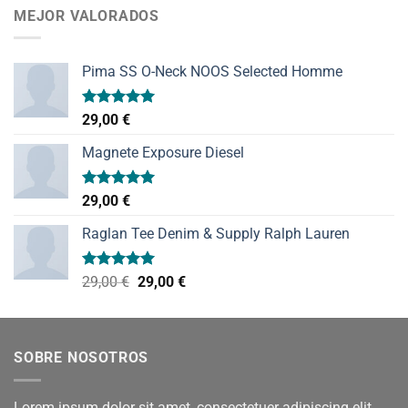
MEJOR VALORADOS
Pima SS O-Neck NOOS Selected Homme
Valorado
29,00
€
con
5.00
de 5
Magnete Exposure Diesel
Valorado
29,00
€
con
5.00
de 5
Raglan Tee Denim & Supply Ralph Lauren
Valorado
El
El
29,00
€
29,00
€
con
5.00
precio
precio
de 5
original
actual
era:
es:
SOBRE NOSOTROS
29,00 €.
29,00 €.
Lorem ipsum dolor sit amet, consectetuer adipiscing elit,