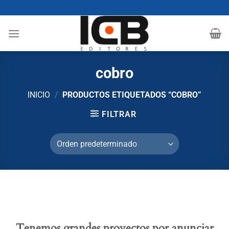
Saltar
al
contenido
cobro
INICIO
/
PRODUCTOS ETIQUETADOS “COBRO”
FILTRAR
Tenemos grandes proyectos por anunciar