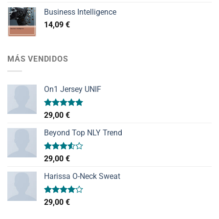
Business Intelligence
14,09
€
MÁS VENDIDOS
On1 Jersey UNIF
Valorado
29,00
€
con
5.00
de 5
Beyond Top NLY Trend
Valorado
29,00
€
con
3.50
de
Harissa O-Neck Sweat
5
Valorado
29,00
€
con
4.00
de 5