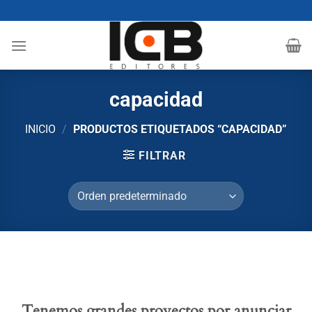
Saltar
al
contenido
capacidad
INICIO
/
PRODUCTOS ETIQUETADOS “CAPACIDAD”
FILTRAR
Tenemos grandes proyectos por anunciar