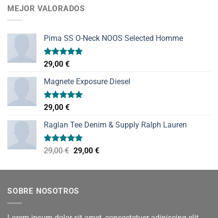
MEJOR VALORADOS
Pima SS O-Neck NOOS Selected Homme
Valorado
29,00
€
con
5.00
de 5
Magnete Exposure Diesel
Valorado
29,00
€
con
5.00
de 5
Raglan Tee Denim & Supply Ralph Lauren
Valorado
El
El
29,00
€
29,00
€
con
5.00
precio
precio
de 5
original
actual
era:
es:
SOBRE NOSOTROS
29,00 €.
29,00 €.
Lorem ipsum dolor sit amet, consectetuer adipiscing elit,