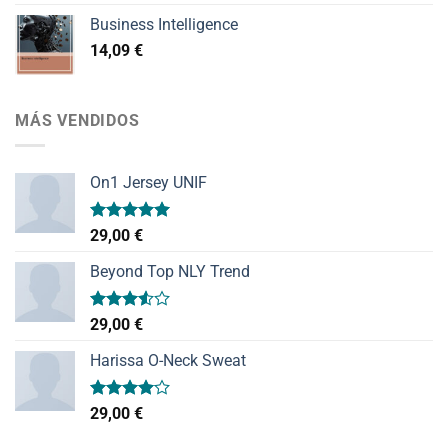
Business Intelligence
14,09
€
MÁS VENDIDOS
On1 Jersey UNIF
Valorado
29,00
€
con
5.00
de 5
Beyond Top NLY Trend
Valorado
29,00
€
con
3.50
de
Harissa O-Neck Sweat
5
Valorado
29,00
€
con
4.00
de 5