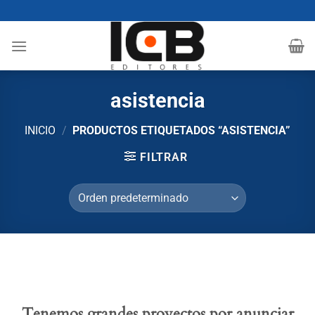
Saltar
al
contenido
asistencia
INICIO
/
PRODUCTOS ETIQUETADOS “ASISTENCIA”
FILTRAR
Tenemos grandes proyectos por anunciar