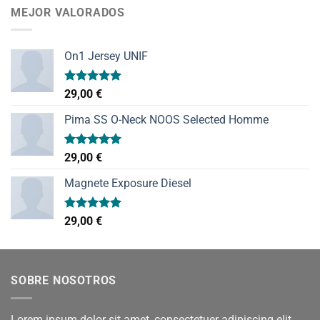
MEJOR VALORADOS
On1 Jersey UNIF
Valorado
29,00
€
con
5.00
de 5
Pima SS O-Neck NOOS Selected Homme
Valorado
29,00
€
con
5.00
de 5
Magnete Exposure Diesel
Valorado
29,00
€
con
5.00
de 5
SOBRE NOSOTROS
Lorem ipsum dolor sit amet, consectetuer adipiscing elit,