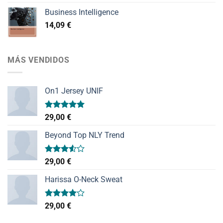
Business Intelligence
14,09
€
MÁS VENDIDOS
On1 Jersey UNIF
Valorado
29,00
€
con
5.00
de 5
Beyond Top NLY Trend
Valorado
29,00
€
con
3.50
de
Harissa O-Neck Sweat
5
Valorado
29,00
€
con
4.00
de 5