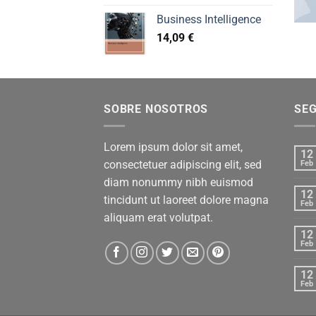
Business Intelligence
14,09
€
SOBRE NOSOTROS
SE
Lorem ipsum dolor sit amet,
12
consectetuer adipiscing elit, sed
Feb
diam nonummy nibh euismod
12
tincidunt ut laoreet dolore magna
Feb
aliquam erat volutpat.
12
Feb
12
Feb