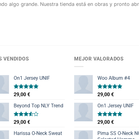
do algo grande. Nuestra tienda está en obras y pronto abr
S VENDIDOS
MEJOR VALORADOS
On1 Jersey UNIF
Woo Album #4
Valorado
Valorado
29,00
€
29,00
€
con
5.00
con
5.00
de 5
de 5
Beyond Top NLY Trend
On1 Jersey UNIF
Valorado
Valorado
29,00
€
29,00
€
con
con
5.00
3.50
de
de 5
Harissa O-Neck Sweat
Pima SS O-Neck 
5