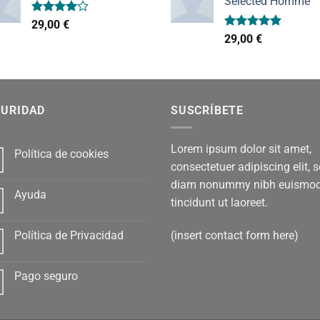
Selected Homme
Valorado
29,00
€
con
4.00
Valorado
29,00
€
de 5
con
5.00
de 5
GURIDAD
SUSCRÍBETE
Lorem ipsum dolor sit amet,
Política de cookies
consectetuer adipiscing elit, 
diam nonummy nibh euismo
Ayuda
tincidunt ut laoreet.
(insert contact form here)
Política de Privacidad
Pago seguro