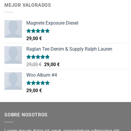
MEJOR VALORADOS
Magnete Exposure Diesel
Valorado
29,00
€
con
5.00
de 5
Raglan Tee Denim & Supply Ralph Lauren
Valorado
El
El
29,00
€
29,00
€
con
5.00
precio
precio
de 5
Woo Album #4
original
actual
era:
es:
29,00 €.
29,00 €.
Valorado
29,00
€
con
5.00
de 5
SOBRE NOSOTROS
Lorem ipsum dolor sit amet, consectetuer adipiscing elit,