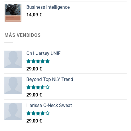
Business Intelligence
14,09
€
MÁS VENDIDOS
On1 Jersey UNIF
Valorado
29,00
€
con
5.00
de 5
Beyond Top NLY Trend
Valorado
29,00
€
con
3.50
de
Harissa O-Neck Sweat
5
Valorado
29,00
€
con
4.00
de 5