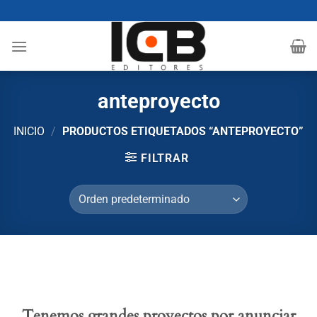
Saltar
al
contenido
anteproyecto
INICIO
/
PRODUCTOS ETIQUETADOS “ANTEPROYECTO”
FILTRAR
Tenemos grandes proyectos por anunciar