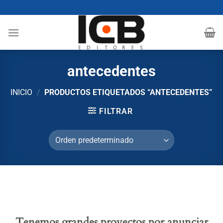
Saltar
al
contenido
antecedentes
INICIO
/
PRODUCTOS ETIQUETADOS “ANTECEDENTES”
FILTRAR
Tenemos grandes proyectos por anunciar