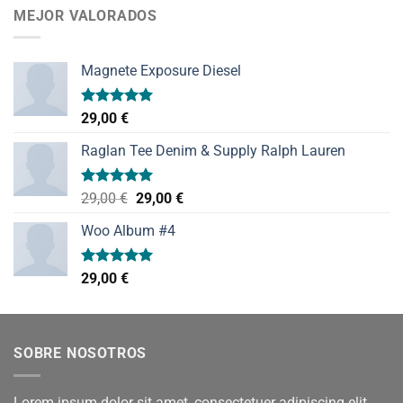
MEJOR VALORADOS
Magnete Exposure Diesel
Valorado
29,00
€
con
5.00
de 5
Raglan Tee Denim & Supply Ralph Lauren
Valorado
El
El
29,00
€
29,00
€
con
5.00
precio
precio
de 5
Woo Album #4
original
actual
era:
es:
29,00 €.
29,00 €.
Valorado
29,00
€
con
5.00
de 5
SOBRE NOSOTROS
Lorem ipsum dolor sit amet, consectetuer adipiscing elit,