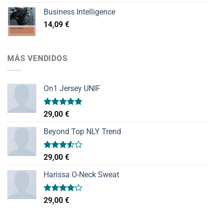
Business Intelligence
14,09
€
MÁS VENDIDOS
On1 Jersey UNIF
Valorado
29,00
€
con
5.00
de 5
Beyond Top NLY Trend
Valorado
29,00
€
con
3.50
de
Harissa O-Neck Sweat
5
Valorado
29,00
€
con
4.00
de 5