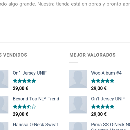
do algo grande. Nuestra tienda está en obras y pronto abr
S VENDIDOS
MEJOR VALORADOS
On1 Jersey UNIF
Woo Album #4
Valorado
Valorado
29,00
€
29,00
€
con
5.00
con
5.00
de 5
de 5
Beyond Top NLY Trend
On1 Jersey UNIF
Valorado
Valorado
29,00
€
29,00
€
con
con
5.00
3.50
de
de 5
Harissa O-Neck Sweat
Pima SS O-Neck 
5