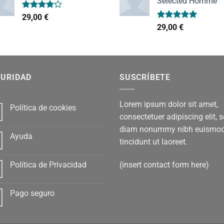
Selected Homme
Valorado
29,00
€
con
4.00
Valorado
29,00
€
de 5
con
5.00
de 5
GURIDAD
SUSCRÍBETE
Lorem ipsum dolor sit amet,
Política de cookies
consectetuer adipiscing elit, 
diam nonummy nibh euismo
Ayuda
tincidunt ut laoreet.
(insert contact form here)
Política de Privacidad
Pago seguro