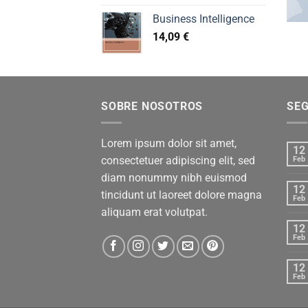
Business Intelligence
14,09
€
SOBRE NOSOTROS
SE
Lorem ipsum dolor sit amet,
12
consectetuer adipiscing elit, sed
Feb
diam nonummy nibh euismod
12
tincidunt ut laoreet dolore magna
Feb
aliquam erat volutpat.
12
Feb
12
Feb