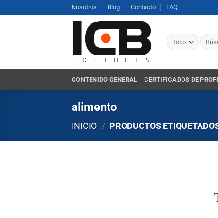
Saltar
Nosotros
Blog
Contacto
FAQ
al
contenido
Busca
por:
CONTENIDO GENERAL
CERTIFICADOS DE PROF
alimento
INICIO
/
PRODUCTOS ETIQUETADOS