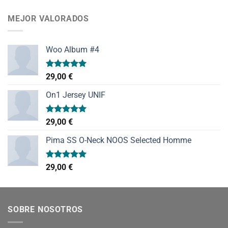
de 5
MEJOR VALORADOS
Woo Album #4
Valorado
29,00
€
con
5.00
de 5
On1 Jersey UNIF
Valorado
29,00
€
con
5.00
de 5
Pima SS O-Neck NOOS Selected Homme
Valorado
29,00
€
con
5.00
de 5
SOBRE NOSOTROS