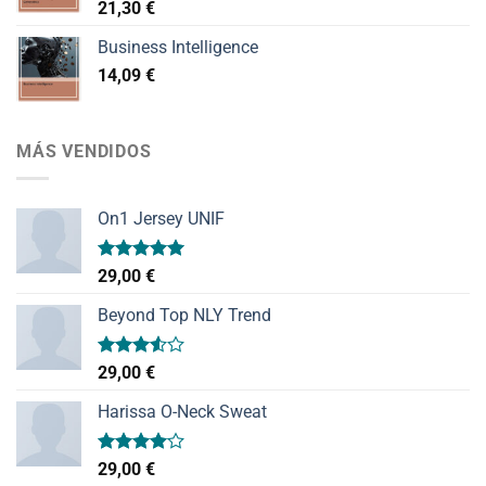
21,30
€
Business Intelligence
14,09
€
MÁS VENDIDOS
On1 Jersey UNIF
Valorado
29,00
€
con
5.00
de 5
Beyond Top NLY Trend
Valorado
29,00
€
con
3.50
de
Harissa O-Neck Sweat
5
Valorado
29,00
€
con
4.00