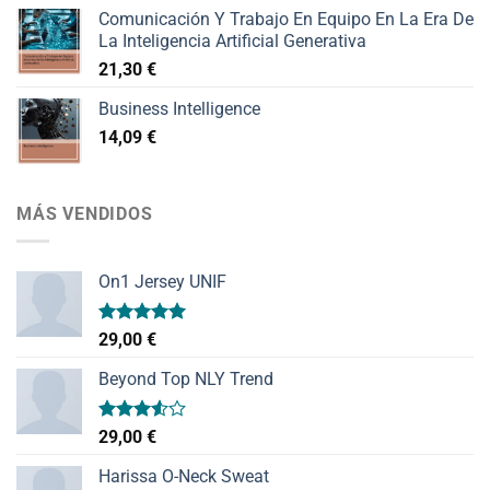
Comunicación Y Trabajo En Equipo En La Era De
La Inteligencia Artificial Generativa
21,30
€
Business Intelligence
14,09
€
MÁS VENDIDOS
On1 Jersey UNIF
Valorado
29,00
€
con
5.00
de 5
Beyond Top NLY Trend
Valorado
29,00
€
con
3.50
de
Harissa O-Neck Sweat
5