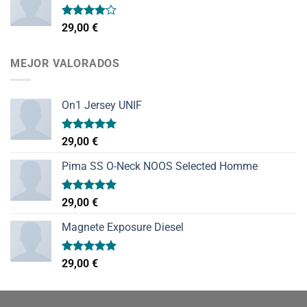
Valorado
29,00
€
con
4.00
de 5
MEJOR VALORADOS
On1 Jersey UNIF
Valorado
29,00
€
con
5.00
de 5
Pima SS O-Neck NOOS Selected Homme
Valorado
29,00
€
con
5.00
de 5
Magnete Exposure Diesel
Valorado
29,00
€
con
5.00
de 5