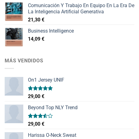
Comunicación Y Trabajo En Equipo En La Era De
La Inteligencia Artificial Generativa
21,30
€
Business Intelligence
14,09
€
MÁS VENDIDOS
On1 Jersey UNIF
Valorado
29,00
€
con
5.00
de 5
Beyond Top NLY Trend
Valorado
29,00
€
con
3.50
de
Harissa O-Neck Sweat
5