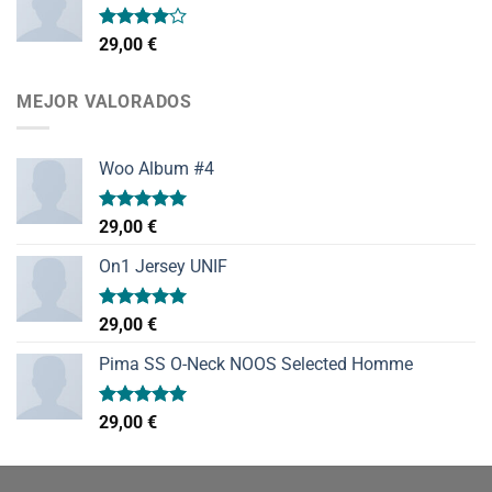
Valorado
29,00
€
con
4.00
de 5
MEJOR VALORADOS
Woo Album #4
Valorado
29,00
€
con
5.00
de 5
On1 Jersey UNIF
Valorado
29,00
€
con
5.00
de 5
Pima SS O-Neck NOOS Selected Homme
Valorado
29,00
€
con
5.00
de 5