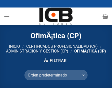
Saltar
al
contenido
OfimÃ¡tica (CP)
INICIO
/
CERTIFICADOS PROFESIONALIDAD (CP)
/
ADMINISTRACIÓN Y GESTIÓN (CP)
/
OFIMÃ¡TICA (CP)
FILTRAR