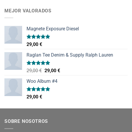
de 5
MEJOR VALORADOS
Magnete Exposure Diesel
Valorado
29,00
€
con
5.00
de 5
Raglan Tee Denim & Supply Ralph Lauren
Valorado
El
El
29,00
€
29,00
€
con
5.00
precio
precio
de 5
Woo Album #4
original
actual
era:
es:
29,00 €.
29,00 €.
Valorado
29,00
€
con
5.00
de 5
SOBRE NOSOTROS