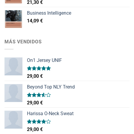
21,30
€
Business Intelligence
14,09
€
MÁS VENDIDOS
On1 Jersey UNIF
Valorado
29,00
€
con
5.00
de 5
Beyond Top NLY Trend
Valorado
29,00
€
con
3.50
de
Harissa O-Neck Sweat
5
Valorado
29,00
€
con
4.00