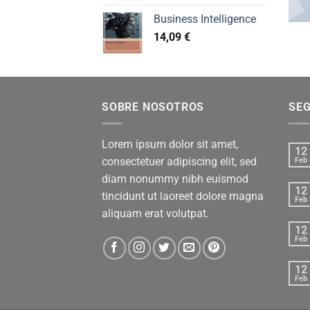
Business Intelligence
14,09
€
SOBRE NOSOTROS
SE
Lorem ipsum dolor sit amet,
12
consectetuer adipiscing elit, sed
Feb
diam nonummy nibh euismod
12
tincidunt ut laoreet dolore magna
Feb
aliquam erat volutpat.
12
Feb
12
Feb