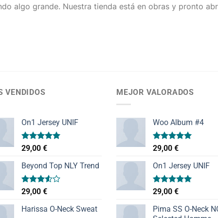
do algo grande. Nuestra tienda está en obras y pronto abr
S VENDIDOS
MEJOR VALORADOS
On1 Jersey UNIF
Woo Album #4
Valorado
Valorado
29,00
€
29,00
€
con
5.00
con
5.00
de 5
de 5
Beyond Top NLY Trend
On1 Jersey UNIF
Valorado
Valorado
29,00
€
29,00
€
con
con
5.00
3.50
de
de 5
Harissa O-Neck Sweat
Pima SS O-Neck 
5