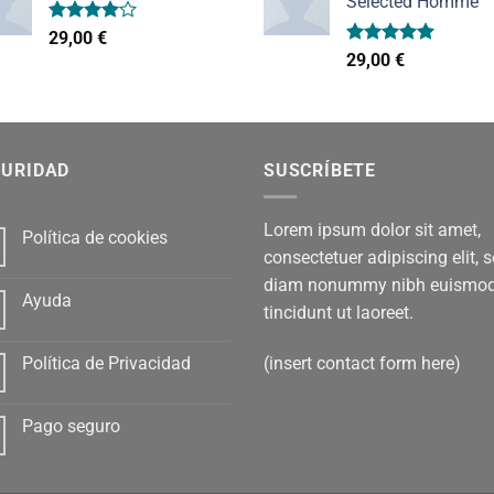
Selected Homme
Valorado
29,00
€
con
4.00
Valorado
29,00
€
de 5
con
5.00
de 5
GURIDAD
SUSCRÍBETE
Lorem ipsum dolor sit amet,
Política de cookies
consectetuer adipiscing elit, 
diam nonummy nibh euismo
Ayuda
tincidunt ut laoreet.
(insert contact form here)
Política de Privacidad
Pago seguro