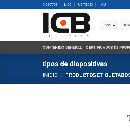
Saltar
Nosotros
Blog
Contacto
FAQ
al
contenido
Busca
por:
CONTENIDO GENERAL
CERTIFICADOS DE PROF
tipos de diapositivas
INICIO
/
PRODUCTOS ETIQUETADOS 